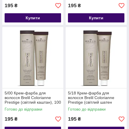
195
195
₴
₴
Купити
Купити
5/00 Крем-фарба для
5/18 Крем-фарба для
волосся Brelil Colorianne
волосся Brelil Colorianne
Prestige (світлий каштан), 100
Prestige (світлий шатен
мл
шокоайс), 100 мл
Готово до відправки
Готово до відправки
195
195
₴
₴