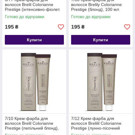
волосся Brelil Colorianne
волосся Brelily Colorianne
Prestige (інтенсивно-фіолет.
Prestige (блонд), 100 мл
темний блонд), 100 мл
Готово до відправки
Готово до відправки
195
195
₴
₴
Купити
Купити
7/10 Крем-фарба для
7/12 Крем-фарба для
волосся Brelil Colorianne
волосся Brelilil Colorianne
Prestige (пепільний блонд),
Prestige (лунно-пісочний
100 мл
блонд), 100 мл