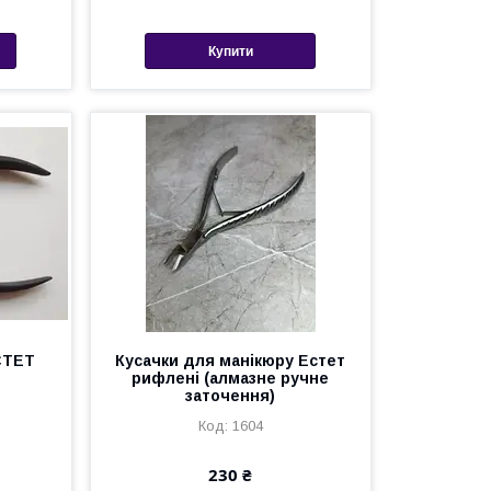
Купити
СТЕТ
Кусачки для манікюру Естет
рифлені (алмазне ручне
заточення)
1604
230 ₴