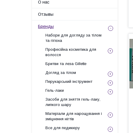
О нас
Отзывы
Бренды
Набори для догляду за тілом
та гігієна
Професійна косметика для
волосся
Бритви та леза Gillette
Догляд за тілом
Перукарський інструмент
Гель-лаки
Засоби для зняття гель-лаку,
липкого шару
Матеріали для нарощування і
зміцнення нігтів
Все для педикюру