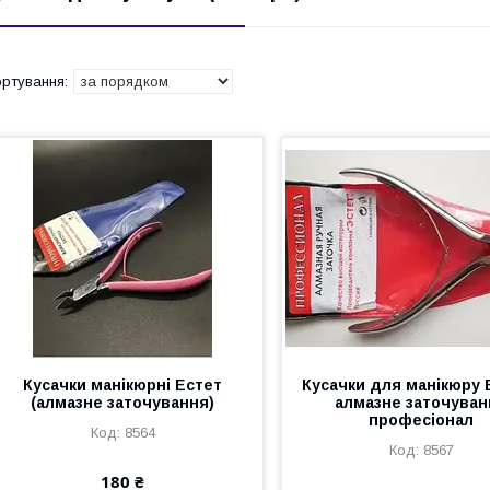
Кусачки манікюрні Естет
Кусачки для манікюру
(алмазне заточування)
алмазне заточуван
професіонал
8564
8567
180 ₴