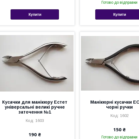
Готово до відправки
Купити
Купити
Кусачки для манікюру Естет
Манікюрні кусачки Е
універсальні великі ручне
чорні ручки
заточення №1
1602
1603
150 ₴
190 ₴
Готово до відправки