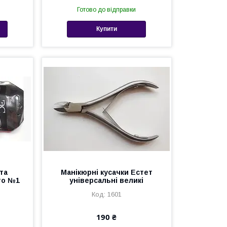
Готово до відправки
Купити
 та
Манікюрні кусачки Естет
то №1
універсальні великі
1601
190 ₴