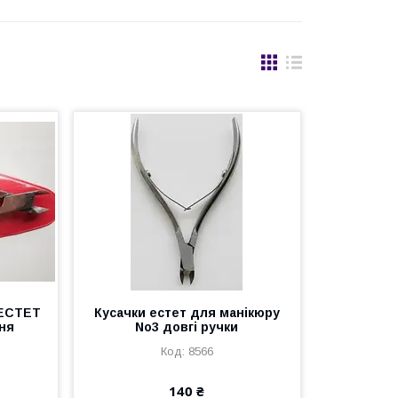
 ЕСТЕТ
Кусачки естет для манікюру
ня
No3 довгі ручки
8566
140 ₴