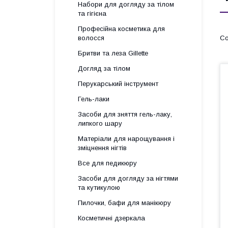
Набори для догляду за тілом
та гігієна
Професійна косметика для
волосся
Бритви та леза Gillette
Догляд за тілом
Перукарський інструмент
Гель-лаки
Засоби для зняття гель-лаку,
липкого шару
Матеріали для нарощування і
зміцнення нігтів
Все для педикюру
Засоби для догляду за нігтями
та кутикулою
Пилочки, бафи для манікюру
Косметичні дзеркала