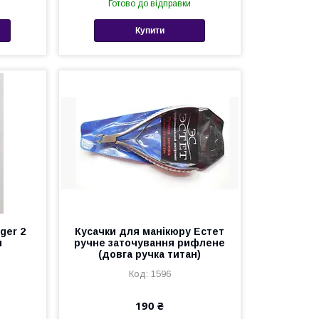
Готово до відправки
Купити
ger 2
Кусачки для манікюру Естет
и
ручне заточування рифлене
(довга ручка титан)
1596
190 ₴