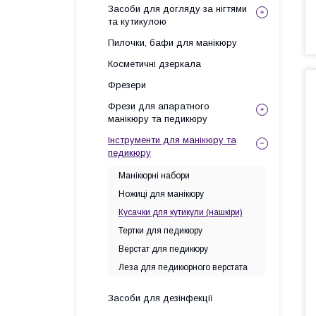
Засоби для догляду за нігтями
та кутикулою
Пилочки, бафи для манікюру
Косметичні дзеркала
Фрезери
Фрези для апаратного
манікюру та педикюру
Інструменти для манікюру та
педикюру
Манікюрні набори
Ножиці для манікюру
Кусачки для кутикули (нашкіри)
Тертки для педикюру
Верстат для педикюру
Леза для педикюрного верстата
Засоби для дезінфекції