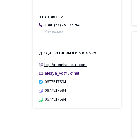
+380 (67) 751-75-94
Менеджер
http://premium-nail.com
alesya_vd@ukr.net
0677517594
0677517594
0677517594