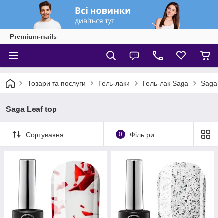
Premium-nails
Товари та послуги
Гель-лаки
Гель-лак Saga
Saga 
Saga Leaf top
Сортування
0
Фільтри