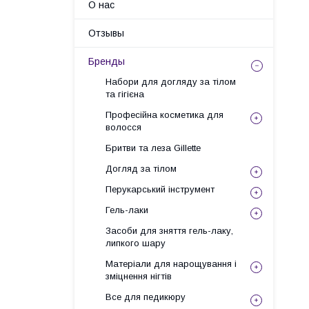
О нас
Отзывы
Бренды
Набори для догляду за тілом
та гігієна
Професійна косметика для
волосся
Бритви та леза Gillette
Догляд за тілом
Перукарський інструмент
Гель-лаки
Засоби для зняття гель-лаку,
липкого шару
Матеріали для нарощування і
зміцнення нігтів
Все для педикюру