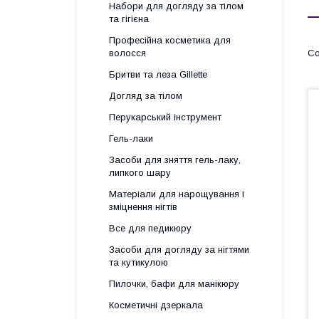
Набори для догляду за тілом
та гігієна
Професійна косметика для
волосся
Бритви та леза Gillette
Догляд за тілом
Перукарський інструмент
Гель-лаки
Засоби для зняття гель-лаку,
липкого шару
Матеріали для нарощування і
зміцнення нігтів
Все для педикюру
Засоби для догляду за нігтями
та кутикулою
Пилочки, бафи для манікюру
Косметичні дзеркала