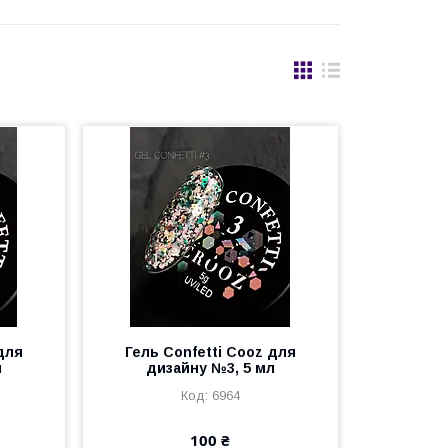
для
Гель Confetti Cooz для
л
дизайну №3, 5 мл
6964
100 ₴