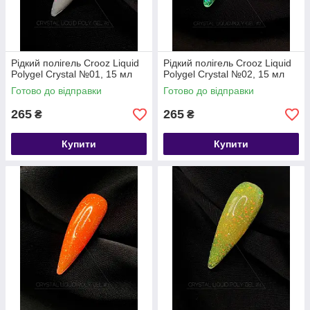
Рідкий полігель Crooz Liquid
Рідкий полігель Crooz Liquid
Polygel Crystal №01, 15 мл
Polygel Crystal №02, 15 мл
Готово до відправки
Готово до відправки
265
265
₴
₴
Купити
Купити