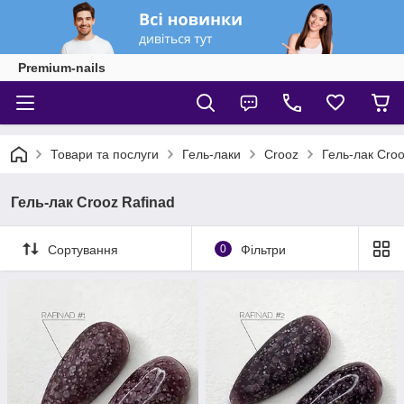
Premium-nails
Товари та послуги
Гель-лаки
Crooz
Гель-лак Croo
Гель-лак Crooz Rafinad
Сортування
0
Фільтри