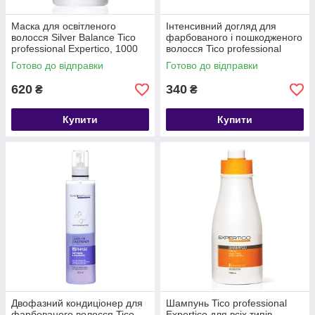
Маска для освітленого
Інтенсивний догляд для
волосся Silver Balance Tico
фарбованого і пошкодженого
professional Expertico, 1000
волосся Tico professional
мл
Expertico,, 1000 мл
Готово до відправки
Готово до відправки
620
340
₴
₴
Купити
Купити
Двофазний кондиціонер для
Шампунь Tico professional
фарбованого волосся Tico
Expertico для всіх типів