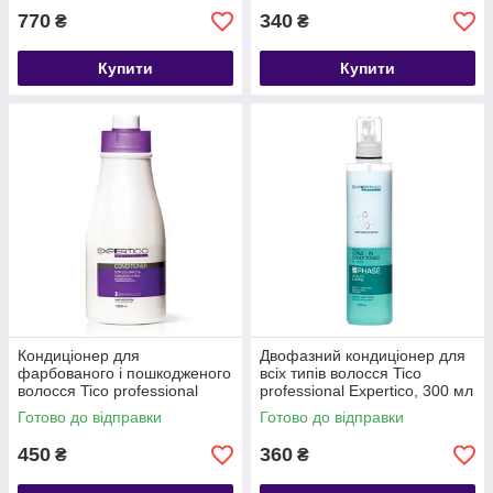
770
340
₴
₴
Купити
Купити
Кондиціонер для
Двофазний кондиціонер для
фарбованого і пошкодженого
всіх типів волосся Tico
волосся Tico professional
professional Expertico, 300 мл
Expertico, 1500 мл
Готово до відправки
Готово до відправки
450
360
₴
₴