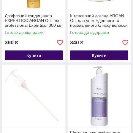
Двофазний кондиціонер
Інтенсивний догляд ARGAN
EXPERTICO ARGAN OIL Tico
OIL для ушкожденного та
professional Expertico, 300 мл
позбавленого блиску волосся
Tico professional Expertico,
Готово до відправки
Готово до відправки
1000 мл
360
340
₴
₴
Купити
Купити
Шампунь для освітленого