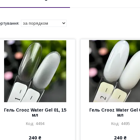
Гель Crooz Water Gel 01, 15
Гель Crooz Water Gel 
мл
мл
4494
4495
240 ₴
240 ₴