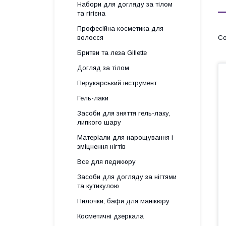
Набори для догляду за тілом
та гігієна
Професійна косметика для
волосся
Бритви та леза Gillette
Догляд за тілом
Перукарський інструмент
Гель-лаки
Засоби для зняття гель-лаку,
липкого шару
Матеріали для нарощування і
зміцнення нігтів
Все для педикюру
Засоби для догляду за нігтями
та кутикулою
Пилочки, бафи для манікюру
Косметичні дзеркала