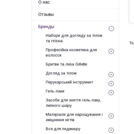
О нас
Отзывы
Бренды
Набори для догляду за тілом
та гігієна
Професійна косметика для
волосся
Бритви та леза Gillette
Догляд за тілом
Перукарський інструмент
Гель-лаки
Засоби для зняття гель-лаку,
липкого шару
Матеріали для нарощування і
зміцнення нігтів
Все для педикюру