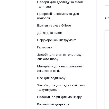
Набори для догляду за тілом
та гігієна
Професійна косметика для
волосся
Бритви та леза Gillette
Догляд за тілом
Перукарський інструмент
Гель-лаки
Засоби для зняття гель-лаку,
липкого шару
Матеріали для нарощування і
зміцнення нігтів
Все для педикюру
Засоби для догляду за нігтями
та кутикулою
Пилочки, бафи для манікюру
Косметичні дзеркала