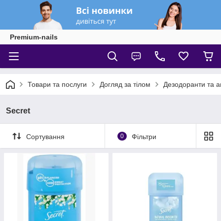
Premium-nails
Товари та послуги
Догляд за тілом
Дезодоранти та а
Secret
Сортування
0
Фільтри