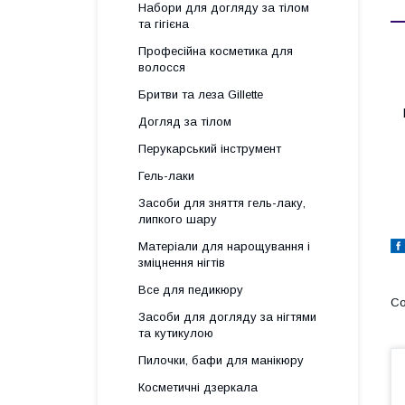
Набори для догляду за тілом
та гігієна
Професійна косметика для
волосся
Бритви та леза Gillette
Догляд за тілом
Перукарський інструмент
Гель-лаки
Засоби для зняття гель-лаку,
липкого шару
Матеріали для нарощування і
зміцнення нігтів
Все для педикюру
Засоби для догляду за нігтями
та кутикулою
Пилочки, бафи для манікюру
Косметичні дзеркала