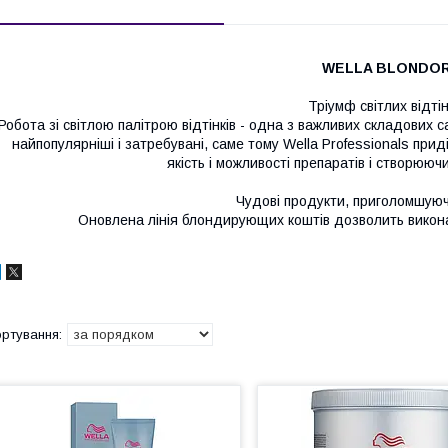
W
ELLA BLONDO
Тріумф світлих відтін
Робота зі світлою палітрою відтінків - одна з важливих складових с
найпопулярніші і затребувані, саме тому Wella Professionals при
якість і можливості препаратів і створююч
Чудові продукти, приголомшую
Оновлена лінія блондирующих коштів дозволить викона