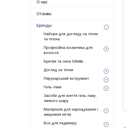
О нас
Отзывы
Бренды
Набори для догляду за тілом
та гігієна
Професійна косметика для
волосся
Бритви та леза Gillette
Догляд за тілом
Перукарський інструмент
Гель-лаки
Засоби для зняття гель-лаку,
липкого шару
Матеріали для нарощування і
зміцнення нігтів
Все для педикюру