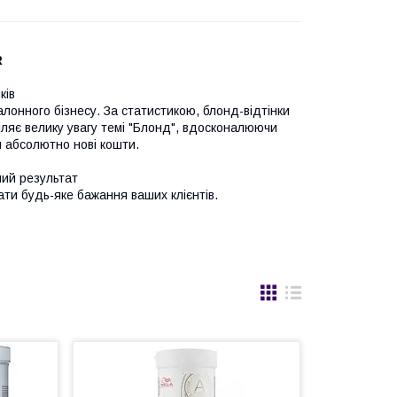
R
ків
алонного бізнесу. За статистикою, блонд-відтінки
діляє велику увагу темі "Блонд", вдосконалюючи
и абсолютно нові кошти.
чий результат
ти будь-яке бажання ваших клієнтів.