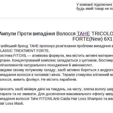
У компанії підключені
будь-який товар не п
Ампули Проти випадіння Волосся
TAHE
TRICOLO
FORTE(New) 6X
талійський бренд TAHE пропонує розв'язання проблеми випадінн
CLASSIC TREATMENT FORTE.
истема FITOXIL — ативікова формула, яка містить активні материнс
рганін. Концентрований комплекс складається з цитокінів, біостиму
лігоелемонтів натурального походження й амінокислот,
авдяки своєму потужному складу, засіб активно бореться з андрог
ипадання волосся в чоловіків і жінок. Терапія стимулює клітинний м
олосся, живить фолікул. Не містить парабенів.
аносять засіб мінімум двічі на тиждень, на чисту, злегка вологу шк
тирати та не змивати. Для досягнення максимального ефекту ампу
ипадіння волосся Tahe FITOXIL Anti-Caida Hair Loss Shampoo та ма
air Loss Mask.