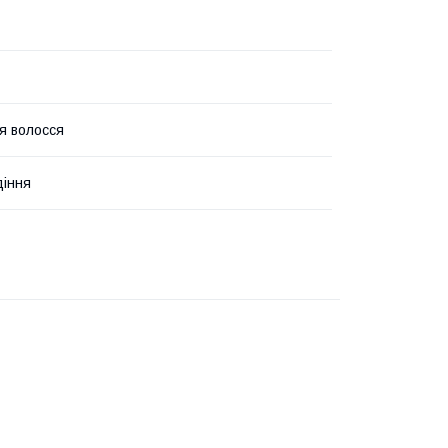
я волосся
діння