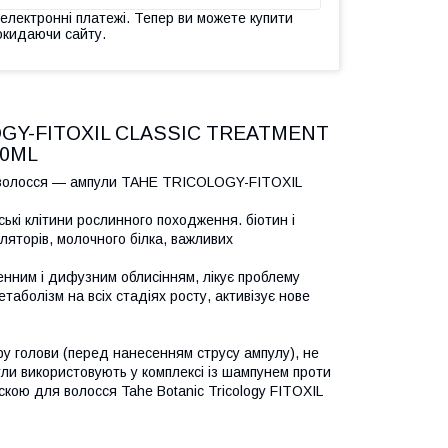
 електронні платежі. Тепер ви можете купити
окидаючи сайту.
GY-FITOXIL CLASSIC TREATMENT
10ML
я волосся — ампули TAHE TRICOLOGY-FITOXIL
ькі клітини рослинного походження. біотин і
ляторів, молочного білка, важливих
енним і дифузним облисінням, лікує проблему
етаболізм на всіх стадіях росту, активізує нове
іру голови (перед нанесенням струсу ампулу), не
ли використовують у комплексі із шампунем проти
скою для волосся Tahe Botanic Tricology FITOXIL