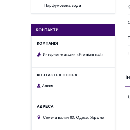
Парфумована вода
К
О
КОНТАКТИ
П
П
Интернет-магазин «Premium nail»
І
Алеся
Ц
Семена палия 93, Одеса, Україна