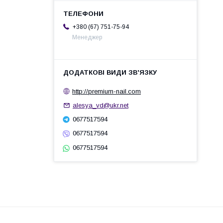
+380 (67) 751-75-94
Менеджер
http://premium-nail.com
alesya_vd@ukr.net
0677517594
0677517594
0677517594