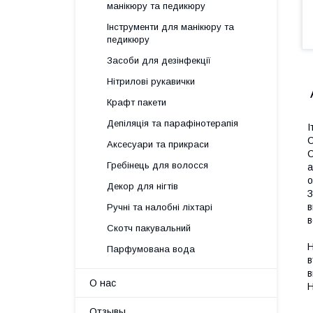
манікюру та педикюру
Інструменти для манікюру та
педикюру
Засоби для дезінфекції
Нітрилові рукавички
Крафт пакети
Депіляція та парафінотерапія
І
Аксесуари та прикраси
С
Гребінець для волосся
а
о
Декор для нігтів
З
в
Ручні та налобні ліхтарі
в
Скотч пакувальний
Н
Парфумована вода
в
в
О нас
H
Отзывы