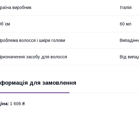
раїна виробник
Італія
б`єм
60 мл
роблема волосся і шкіри голови
Випадінн
ризначення засобу для волосся
Від випа
нформація для замовлення
іна:
1 606 ₴