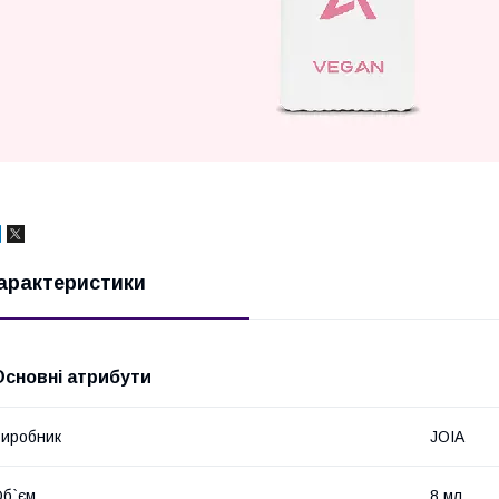
арактеристики
Основні атрибути
иробник
JOIA
б`єм
8 мл