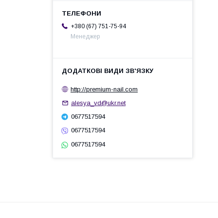
+380 (67) 751-75-94
Менеджер
http://premium-nail.com
alesya_vd@ukr.net
0677517594
0677517594
0677517594