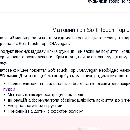
будь-який товар не п
Матовий топ Soft Touch Top 
атовий манікюр залишається одним із трендів цього сезону. Ство
рсеналі є Soft Touch Top JOIA vegan.
родукт виконує відразу кілька функцій. Він захищає покриття і колі
ередчасного розшарування. Крім цього, надає основному відтінку 
асу.
атове фінішне покриття Soft Touch Top JOIA vegan необхідно нано
ED-лампі. Для того, щоб манікюр був ідеальним, радимо використо
Після полімеризації залишається бездоганне оксамитове покр
пудри
Міцність манікюру без тріщин і відколів
Інноваційна формула топа зберігає цілісність покриття до 3 ти
Екстраеластичний і пружний
Приємний на дотик, з ефектом велюру