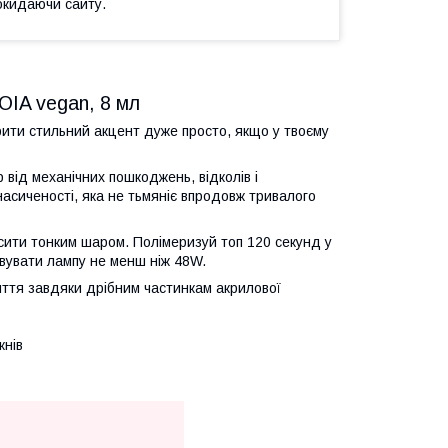
окидаючи сайту.
JOIA vegan, 8 мл
рити стильний акцент дуже просто, якщо у твоєму
р від механічних пошкоджень, відколів і
насиченості, яка не тьмяніє впродовж тривалого
сити тонким шаром. Полімеризуй топ 120 секунд у
вувати лампу не менш ніж 48W.
иття завдяки дрібним частинкам акрилової
жнів