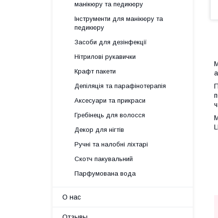
манікюру та педикюру
Інструменти для манікюру та
педикюру
Засоби для дезінфекції
Нітрилові рукавички
М
Крафт пакети
а
П
Депіляція та парафінотерапія
п
Аксесуари та прикраси
ч
Гребінець для волосся
М
L
Декор для нігтів
Ручні та налобні ліхтарі
Скотч пакувальний
Парфумована вода
О нас
Отзывы