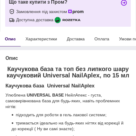
Що таке купити з Пром?
Замовлення під захистом
Доступна доставка
Опис
Характеристики
Доставка
Оплата
Умови п
Опис
Каучукова база та топ без липкого шару
каучуковий Universal NailAplex, по 15 мл
Каучукова база Universal NailAplex
Улюблена
UNIVERSAL BASE
НейлАпекс - густа,
самовирівнювана база для будь-яких, навіть проблемних
нігтів:
підходить для роботи в гель лакової системи;
тримається ідеально на будь-яких нігтях від корекції й
до корекції ( Ну ви самі знаєте);