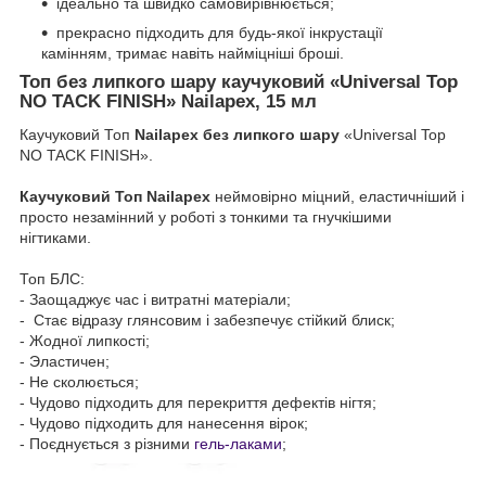
ідеально та швидко самовирівнюється;
прекрасно підходить для будь-якої інкрустації
камінням, тримає навіть найміцніші броші.
Топ без липкого шару каучуковий «Universal Top
NO TACK FINISH» Nailapex, 15 мл
Каучуковий Топ
Nailapex без липкого шару
«Universal Top
NO TACK FINISH». ⠀
Каучуковий Топ Nailapex
неймовірно міцний, еластичніший і
просто незамінний у роботі з тонкими та гнучкішими
нігтиками. ⠀
Топ БЛС: ⠀
- Заощаджує час і витратні матеріали; ⠀
- Стає відразу глянсовим і забезпечує стійкий блиск; ⠀
- Жодної липкості; ⠀
- Эластичен; ⠀
- Не сколюється; ⠀
- Чудово підходить для перекриття дефектів нігтя; ⠀
- Чудово підходить для нанесення вірок; ⠀
- Поєднується з різними
гель-лаками
;