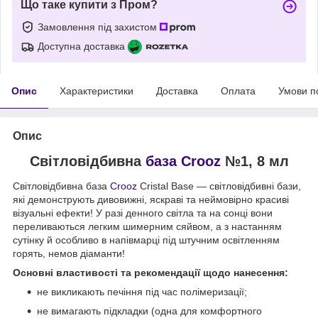
Що таке купити з Пром?
Замовлення під захистом
Доступна доставка
Опис
Характеристики
Доставка
Оплата
Умови п
Опис
Світловідбивна
база Crooz
№1, 8 мл
Світловідбивна база
Crooz
Cristal Base — світловідбивні бази,
які демонструють дивовижні, яскраві та неймовірно красиві
візуальні ефекти! У разі денного світла та на сонці вони
переливаються легким шимерним сяйвом, а з настанням
сутінку й особливо в напівмарці під штучним освітленням
горять, немов діаманти!
Основні властивості та рекомендації щодо нанесення:
не викликають печіння під час полімеризації;
не вимагають підкладки (одна для комфортного