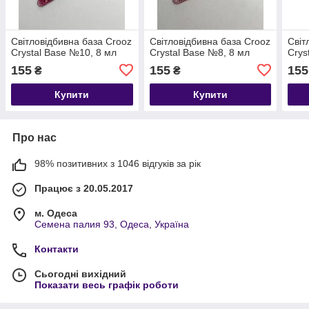
Світловідбивна база Crooz
Світловідбивна база Crooz
Світ
Сrystal Base №10, 8 мл
Сrystal Base №8, 8 мл
Сrys
155
155
155
₴
₴
Купити
Купити
Про нас
98% позитивних з 1046 відгуків за рік
Працює з 20.05.2017
м. Одеса
Семена палия 93, Одеса, Україна
Контакти
Сьогодні вихідний
Показати весь графік роботи