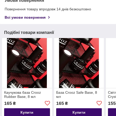
Умови повернення
Повернення товару впродовж 14 днів безкоштовно
Всі умови повернення
Подібні товари компанії
Каучукова база Crooz
База Crooz Safe Base, 8
Світ
Rubber Base, 8 мл
мл
Сrys
165
165
155
₴
₴
Купити
Купити