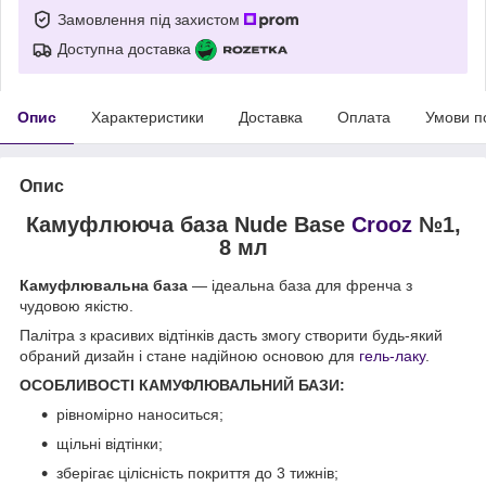
Замовлення під захистом
Доступна доставка
Опис
Характеристики
Доставка
Оплата
Умови п
Опис
Камуфлююча база Nude Base
Crooz
№1,
8 мл
Камуфлювальна база
— ідеальна база для френча з
чудовою якістю.
Палітра з красивих відтінків дасть змогу створити будь-який
обраний дизайн і стане надійною основою для
гель-лаку
.
ОСОБЛИВОСТІ КАМУФЛЮВАЛЬНИЙ БАЗИ:
рівномірно наноситься;
щільні відтінки;
зберігає цілісність покриття до 3 тижнів;