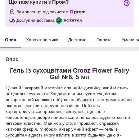
Що таке купити з Пром?
Замовлення під захистом
Доступна доставка
Опис
Характеристики
Доставка
Оплата
Умови п
Опис
Гель із сухоцвітами
Crooz
Flower Fairy
Gel №6, 5 мл
Цікавий і яскравий матеріал для нейл-дизайну, який містить
натуральні сухоцвіти. Завдяки ніжним сухим суцвіттям
декоративний манікюр набуває особливих ніжно-романтичних
акцентів і має вигляд дуже незвично. Цей гель
характеризується прозорою текстурою, щільною
консистенцією, добре наносяться й легко розподіляються по
нігтьовій пластині. Манікюр у стилі "прованс", справжня
квіткова феєрія, глибокий акваріумний ефект — гель із
сухоцвітами дасть змогу втілити в життя будь-яку ідею як