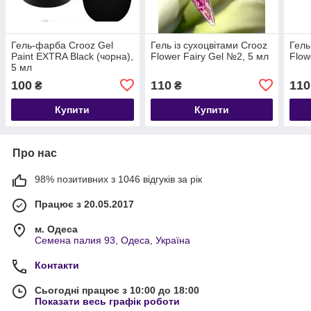
Гель-фарба Crooz Gel
Гель із сухоцвітами Crooz
Гель
Paint EXTRA Black (чорна),
Flower Fairy Gel №2, 5 мл
Flow
5 мл
100
110
110
₴
₴
Купити
Купити
Про нас
98% позитивних з 1046 відгуків за рік
Працює з 20.05.2017
м. Одеса
Семена палия 93, Одеса, Україна
Контакти
Сьогодні працює з 10:00 до 18:00
Показати весь графік роботи