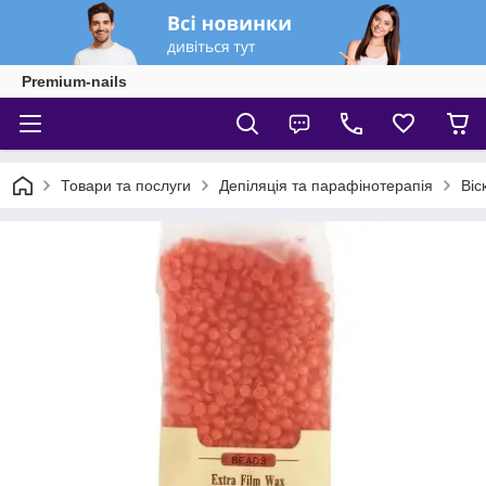
Premium-nails
Товари та послуги
Депіляція та парафінотерапія
Віс