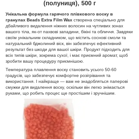
(полуниця), 500 г
Унікальна формула гарячого плівкового воску в
гранулах Beads Extra Film Wax
створена спеціально для
дбайливого видалення ніжних волосин на чутливих зонах
вашого тіла, як-от пахвові западини, бікіні та обличчя. Завдяки
своїм унікальним складником, що містить соснові смоли та
натуральний бджолиний віск, він забезпечує ефективний
результат без шкоди для вашої шкіри. Продукт підходить для
всіх типів шкіри, зокрема сухої, і має приємний аромат, щоб
зробити вашу процедуру приємнішою.
Температура плавлення воску становить усього 50-60
градусів, що забезпечує комфортне розігрівання та
використання. І найкраще — вам не знадобляться паперові
смужки для видалення воску, оскільки він легко знімається
руками, що робить процес ще простішим і зручнішим.