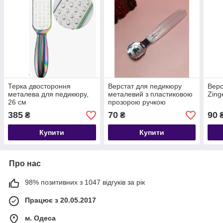
Терка двостороння
Верстат для педикюру
Верс
металева для педикюру,
металевий з пластиковою
Zing
26 см
прозорою ручкою
385
70
90
₴
₴
Купити
Купити
Про нас
98% позитивних з 1047 відгуків за рік
Працює з 20.05.2017
м. Одеса