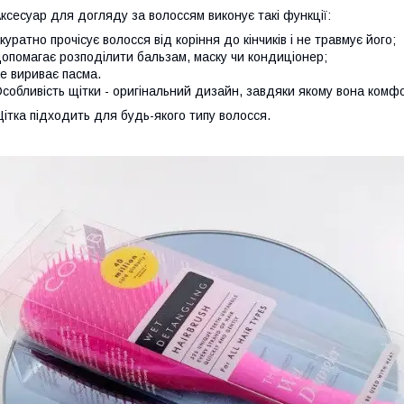
ксесуар для догляду за волоссям виконує такі функції:
куратно прочісує волосся від коріння до кінчиків і не травмує його;
опомагає розподілити бальзам, маску чи кондиціонер;
е вириває пасма.
собливість щітки - оригінальний дизайн, завдяки якому вона комфо
ітка підходить для будь-якого типу волосся.