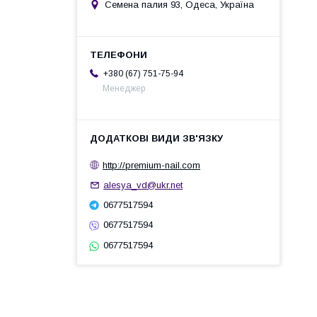
Семена палия 93, Одеса, Україна
+380 (67) 751-75-94
Менеджер
http://premium-nail.com
alesya_vd@ukr.net
0677517594
0677517594
0677517594