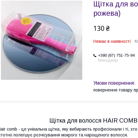
Щітка для в
рожева)
130 ₴
Немає в наявності
К
+380 (67) 751-75-94
Менеджер
повернення товару п
Щітка для волосся HAIR COMB 
air comb - це унікальна щітка, яку вибирають професіонали і ті, хт
стотно полегшує розчісування мокрого та нарощеного волосся.