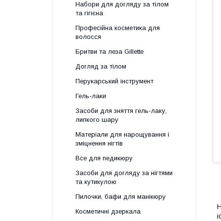
Набори для догляду за тілом
та гігієна
Професійна косметика для
волосся
Бритви та леза Gillette
Догляд за тілом
Перукарський інструмент
Гель-лаки
Засоби для зняття гель-лаку,
липкого шару
Матеріали для нарощування і
зміцнення нігтів
Все для педикюру
Засоби для догляду за нігтями
та кутикулою
Пилочки, бафи для манікюру
H
Косметичні дзеркала
і