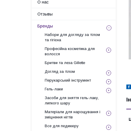
О нас
Отзывы
Бренды
Набори для догляду за тілом
та гігієна
Професійна косметика для
волосся
Бритви та леза Gillette
Догляд за тілом
Перукарський інструмент
Гель-лаки
Засоби для зняття гель-лаку,
І
липкого шару
Матеріали для нарощування і
зміцнення нігтів
Ц
Все для педикюру