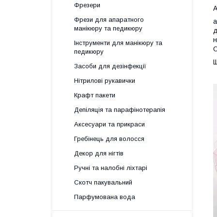
Фрезери
А
Фрези для апаратного
а
манікюру та педикюру
д
н
Інструменти для манікюру та
О
педикюру
Щ
Засоби для дезінфекції
Нітрилові рукавички
Крафт пакети
Депіляція та парафінотерапія
Аксесуари та прикраси
Гребінець для волосся
Декор для нігтів
Ручні та налобні ліхтарі
Скотч пакувальний
Парфумована вода