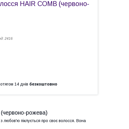
олосся HAIR COMB (червоно-
од:
2416
ротягом 14 днів
безкоштовно
(червоно-рожева)
о з любов'ю піклується про своє волосся. Вона