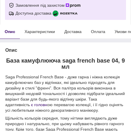
Замовлення під захистом
Доступна доставка
Опис
Характеристики
Доставка
Оплата
Умови п
Опис
База камуфлююча saga french base 04, 9
мл
Saga Professional French Base - дуже гарна і ніжна колекція
камуфлюючих баз у відтінках, які ідеально підходять для
дизайну в стилі "френч". Вся палітра кольорів виконана в
вишуканій нюдовій тональності і дозволяє підібрати ідеальний
варіант бази для будь-якого відтінку шкіри. Така
адаптивність
є головн
ою перевагою колекції, і її гідно оцінять
усі любительки ніжного декоративного манікюру.
Щільність кольорів середня, тому нігтики виглядають дуже
природно і натурально, при цьому набувають рівного гарного
тону. Крім того, бази Saga Professional French Base мають