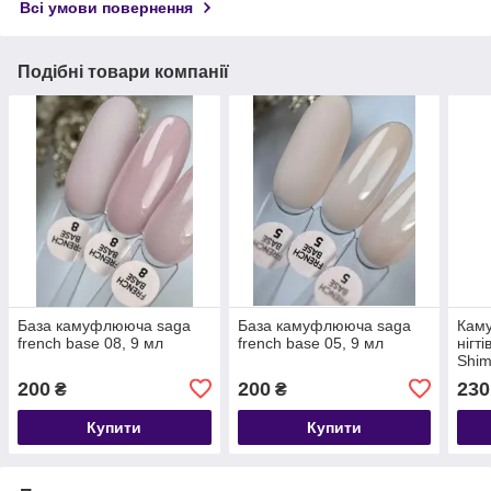
Всі умови повернення
Подібні товари компанії
База камуфлююча saga
База камуфлююча saga
Кам
french base 08, 9 мл
french base 05, 9 мл
нігт
Shi
№04
200
200
230
₴
₴
Купити
Купити