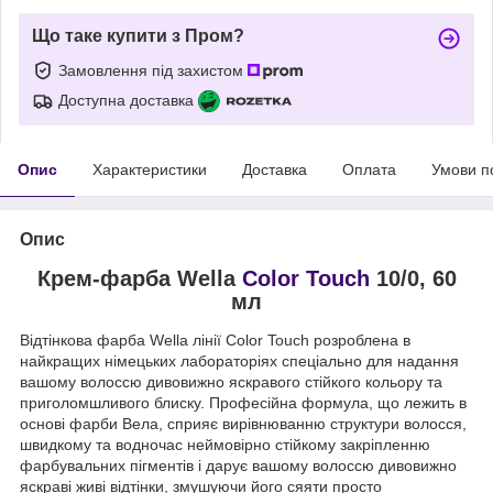
Що таке купити з Пром?
Замовлення під захистом
Доступна доставка
Опис
Характеристики
Доставка
Оплата
Умови п
Опис
Крем-фарба Wella
Color Touch
10/0, 60
мл
Відтінкова фарба Wella лінії Color Touch розроблена в
найкращих німецьких лабораторіях спеціально для надання
вашому волоссю дивовижно яскравого стійкого кольору та
приголомшливого блиску. Професійна формула, що лежить в
основі фарби Вела, сприяє вирівнюванню структури волосся,
швидкому та водночас неймовірно стійкому закріпленню
фарбувальних пігментів і дарує вашому волоссю дивовижно
яскраві живі відтінки, змушуючи його сяяти просто