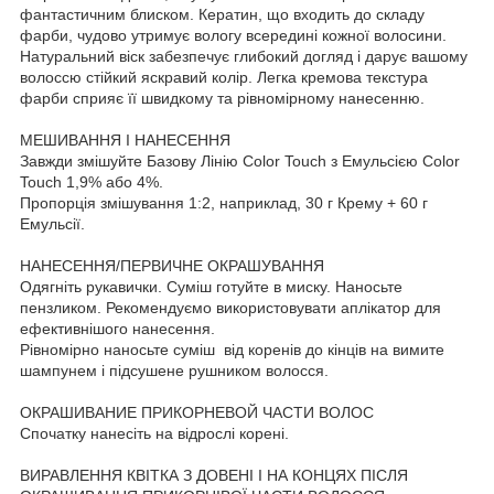
фантастичним блиском. Кератин, що входить до складу
фарби, чудово утримує вологу всередині кожної волосини.
Натуральний віск забезпечує глибокий догляд і дарує вашому
волоссю стійкий яскравий колір. Легка кремова текстура
фарби сприяє її швидкому та рівномірному нанесенню.
МЕШИВАННЯ І НАНЕСЕННЯ
Завжди змішуйте Базову Лінію Color Touch з Емульсією Color
Touch 1,9% або 4%.
Пропорція змішування 1:2, наприклад, 30 г Крему + 60 г
Емульсії.
НАНЕСЕННЯ/ПЕРВИЧНЕ ОКРАШУВАННЯ
Одягніть рукавички. Суміш готуйте в миску. Наносьте
пензликом. Рекомендуємо використовувати аплікатор для
ефективнішого нанесення.
Рівномірно наносьте суміш від коренів до кінців на вимите
шампунем і підсушене рушником волосся.
ОКРАШИВАНИЕ ПРИКОРНЕВОЙ ЧАСТИ ВОЛОС
Спочатку нанесіть на відрослі корені.
ВИРАВЛЕННЯ КВІТКА З ДОВЕНІ І НА КОНЦЯХ ПІСЛЯ