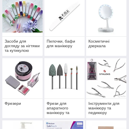
Засоби для
Пилочки, бафи
Косметичні
догляду за нігтями
для манікюру
дзеркала
та кутикулою
Фрезери
Фрези для
Інструменти для
апаратного
манікюру та
манікюру та
педикюру
педикюру