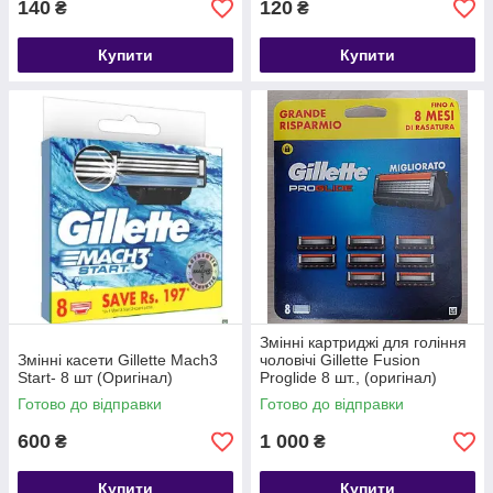
140
120
₴
₴
Купити
Купити
Змінні картриджі для гоління
Змінні касети Gillette Mach3
чоловічі Gillette Fusion
Start- 8 шт (Оригінал)
Proglide 8 шт., (оригінал)
Готово до відправки
Готово до відправки
600
1 000
₴
₴
Купити
Купити