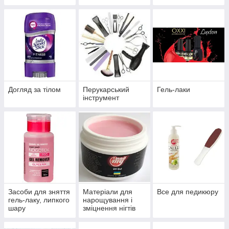
Догляд за тілом
Перукарський
Гель-лаки
інструмент
Засоби для зняття
Матеріали для
Все для педикюру
гель-лаку, липкого
нарощування і
шару
зміцнення нігтів