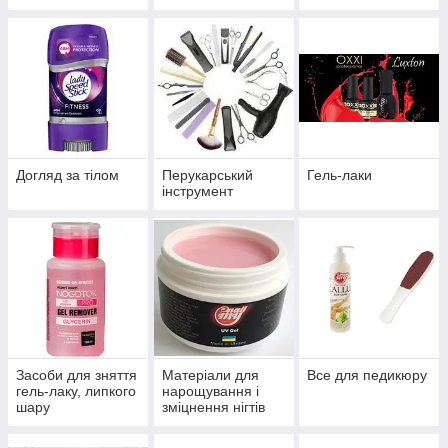
Догляд за тілом
Перукарський
Гель-лаки
інструмент
Засоби для зняття
Матеріали для
Все для педикюру
гель-лаку, липкого
нарощування і
шару
зміцнення нігтів