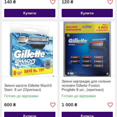
140
120
₴
₴
Купити
Купити
Змінні картриджі для гоління
Змінні касети Gillette Mach3
чоловічі Gillette Fusion
Start- 8 шт (Оригінал)
Proglide 8 шт., (оригінал)
Готово до відправки
Готово до відправки
600
1 000
₴
₴
Купити
Купити