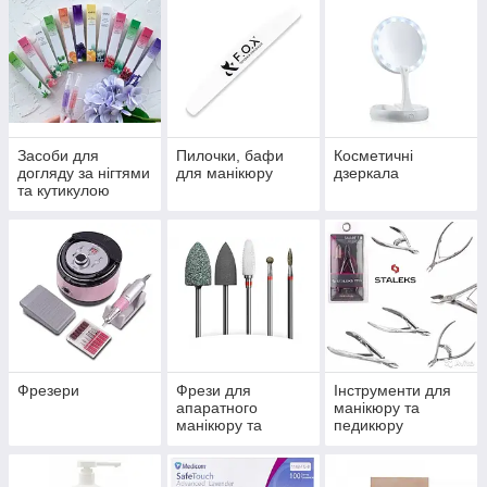
Засоби для
Пилочки, бафи
Косметичні
догляду за нігтями
для манікюру
дзеркала
та кутикулою
Фрезери
Фрези для
Інструменти для
апаратного
манікюру та
манікюру та
педикюру
педикюру