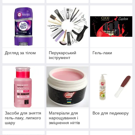
Догляд за тілом
Перукарський
Гель-лаки
інструмент
Засоби для зняття
Матеріали для
Все для педикюру
гель-лаку, липкого
нарощування і
шару
зміцнення нігтів