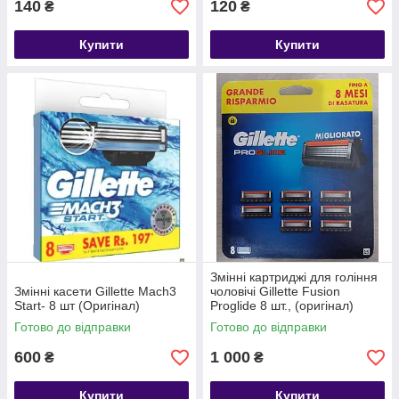
140
120
₴
₴
Купити
Купити
Змінні картриджі для гоління
Змінні касети Gillette Mach3
чоловічі Gillette Fusion
Start- 8 шт (Оригінал)
Proglide 8 шт., (оригінал)
Готово до відправки
Готово до відправки
600
1 000
₴
₴
Купити
Купити