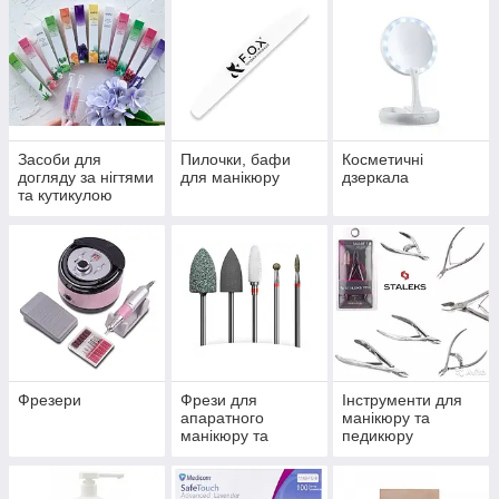
Засоби для
Пилочки, бафи
Косметичні
догляду за нігтями
для манікюру
дзеркала
та кутикулою
Фрезери
Фрези для
Інструменти для
апаратного
манікюру та
манікюру та
педикюру
педикюру