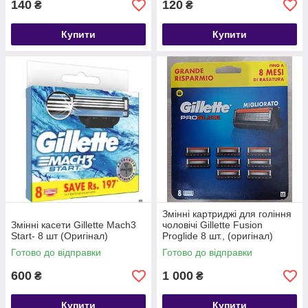
140
120
₴
₴
Купити
Купити
Змінні картриджі для гоління
Змінні касети Gillette Mach3
чоловічі Gillette Fusion
Start- 8 шт (Оригінал)
Proglide 8 шт., (оригінал)
Готово до відправки
Готово до відправки
600
1 000
₴
₴
Купити
Купити