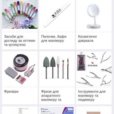
Засоби для
Пилочки, бафи
Косметичні
догляду за нігтями
для манікюру
дзеркала
та кутикулою
Фрезери
Фрези для
Інструменти для
апаратного
манікюру та
манікюру та
педикюру
педикюру