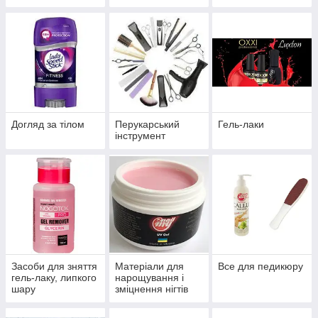
Догляд за тілом
Перукарський
Гель-лаки
інструмент
Засоби для зняття
Матеріали для
Все для педикюру
гель-лаку, липкого
нарощування і
шару
зміцнення нігтів