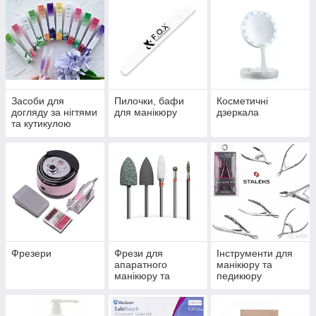
Засоби для
Пилочки, бафи
Косметичні
догляду за нігтями
для манікюру
дзеркала
та кутикулою
Фрезери
Фрези для
Інструменти для
апаратного
манікюру та
манікюру та
педикюру
педикюру