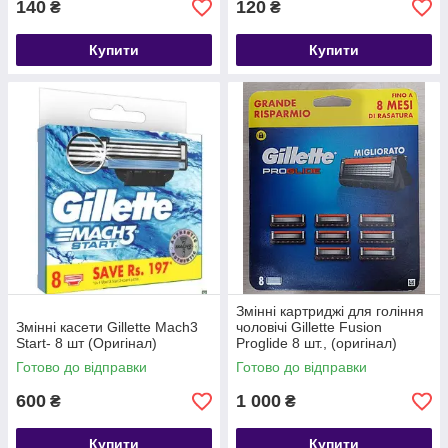
140
120
₴
₴
Купити
Купити
Змінні картриджі для гоління
Змінні касети Gillette Mach3
чоловічі Gillette Fusion
Start- 8 шт (Оригінал)
Proglide 8 шт., (оригінал)
Готово до відправки
Готово до відправки
600
1 000
₴
₴
Купити
Купити