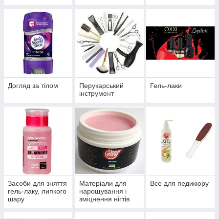
Догляд за тілом
Перукарський
Гель-лаки
інструмент
Засоби для зняття
Матеріали для
Все для педикюру
гель-лаку, липкого
нарощування і
шару
зміцнення нігтів