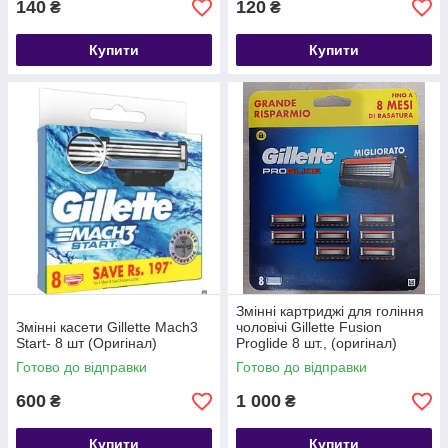
140
120
₴
₴
Купити
Купити
Змінні картриджі для гоління
Змінні касети Gillette Mach3
чоловічі Gillette Fusion
Start- 8 шт (Оригінал)
Proglide 8 шт., (оригінал)
Готово до відправки
Готово до відправки
600
1 000
₴
₴
Купити
Купити