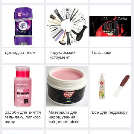
Догляд за тілом
Перукарський
Гель-лаки
інструмент
Засоби для зняття
Матеріали для
Все для педикюру
гель-лаку, липкого
нарощування і
шару
зміцнення нігтів