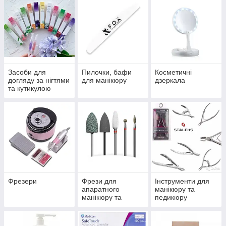
Засоби для
Пилочки, бафи
Косметичні
догляду за нігтями
для манікюру
дзеркала
та кутикулою
Фрезери
Фрези для
Інструменти для
апаратного
манікюру та
манікюру та
педикюру
педикюру