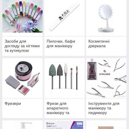
Засоби для
Пилочки, бафи
Косметичні
догляду за нігтями
для манікюру
дзеркала
та кутикулою
Фрезери
Фрези для
Інструменти для
апаратного
манікюру та
манікюру та
педикюру
педикюру