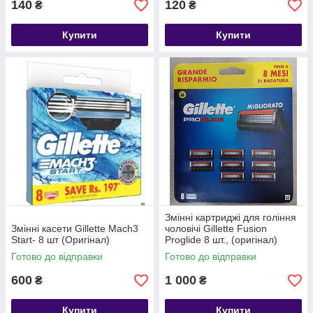
140
120
₴
₴
Купити
Купити
Змінні картриджі для гоління
Змінні касети Gillette Mach3
чоловічі Gillette Fusion
Start- 8 шт (Оригінал)
Proglide 8 шт., (оригінал)
Готово до відправки
Готово до відправки
600
1 000
₴
₴
Купити
Купити