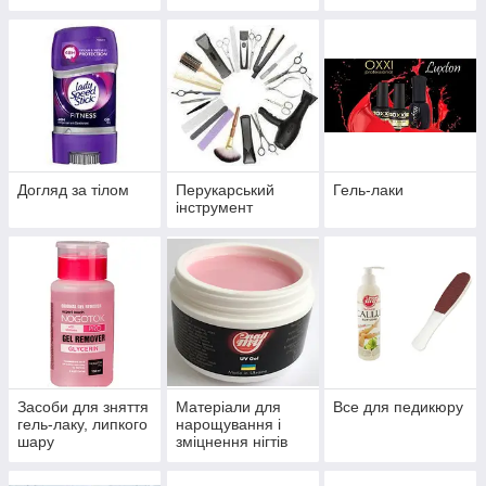
Догляд за тілом
Перукарський
Гель-лаки
інструмент
Засоби для зняття
Матеріали для
Все для педикюру
гель-лаку, липкого
нарощування і
шару
зміцнення нігтів