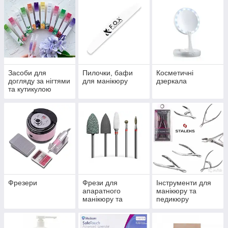
Засоби для
Пилочки, бафи
Косметичні
догляду за нігтями
для манікюру
дзеркала
та кутикулою
Фрезери
Фрези для
Інструменти для
апаратного
манікюру та
манікюру та
педикюру
педикюру