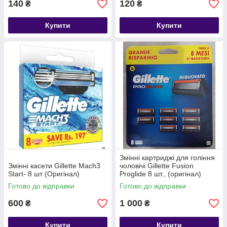
140
120
₴
₴
Купити
Купити
Змінні картриджі для гоління
Змінні касети Gillette Mach3
чоловічі Gillette Fusion
Start- 8 шт (Оригінал)
Proglide 8 шт., (оригінал)
Готово до відправки
Готово до відправки
600
1 000
₴
₴
Купити
Купити